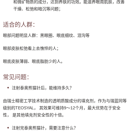
和微矿物质的成分，达到养肤的功效。能滋养眼周肌肤，改善
干燥、松弛和暗沉等问题；
适合的人群：
眼部问题明显人群：黑眼圈、眼底细纹、泪沟等
眼部皮肤松弛看上去憔悴的人；
眼底皮肤薄弱、眼底脂肪少的人。
常见问题：
注射泰奥熊猫针后，能维持多久？
由瑞士精密工学技术制造的透明质酸成分的填充剂，作为与瑞蓝同等
级别的TEOSYAL， 其效果可维持9～12个月，最大优势在于安全
性， 是其他填充剂安全性的十倍。
注射完泰奥熊猫针，需要注意什么？