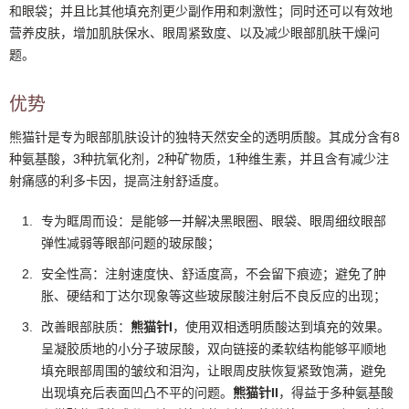
和眼袋；并且比其他填充剂更少副作用和刺激性；同时还可以有效地
营养皮肤，增加肌肤保水、眼周紧致度、以及减少眼部肌肤干燥问
题。
优势
熊猫针是专为眼部肌肤设计的独特天然安全的透明质酸。其成分含有8
种氨基酸，3种抗氧化剂，2种矿物质，1种维生素，并且含有减少注
射痛感的利多卡因，提高注射舒适度。
专为眶周而设：是能够一并解决黑眼圈、眼袋、眼周细纹眼部
弹性减弱等眼部问题的玻尿酸；
安全性高：注射速度快、舒适度高，不会留下痕迹；避免了肿
胀、硬结和丁达尔现象等这些玻尿酸注射后不良反应的出现；
改善眼部肤质：
熊猫针
I
，使用双相透明质酸达到填充的效果。
呈凝胶质地的小分子玻尿酸，双向链接的柔软结构能够平顺地
填充眼部周围的皱纹和泪沟，让眼周皮肤恢复紧致饱满，避免
出现填充后表面凹凸不平的问题。
熊猫针
II
，得益于多种氨基酸