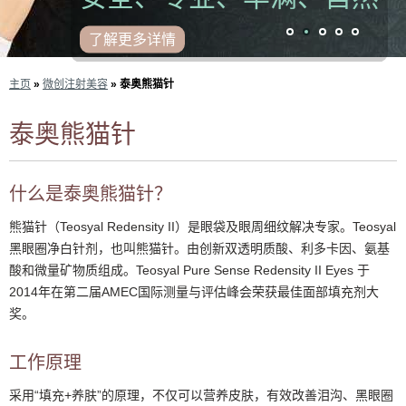
了解更多详情
了解更多详情
主页
»
微创注射美容
» 泰奥熊猫针
泰奥熊猫针
什么是泰奥熊猫针？
熊猫针（Teosyal Redensity II）是眼袋及眼周细纹解决专家。Teosyal
黑眼圈净白针剂，也叫熊猫针。由创新双透明质酸、利多卡因、氨基
酸和微量矿物质组成。Teosyal Pure Sense Redensity II Eyes 于
2014年在第二届AMEC国际测量与评估峰会荣获最佳面部填充剂大
奖。
工作原理
采用“填充+养肤”的原理，不仅可以营养皮肤，有效改善泪沟、黑眼圈