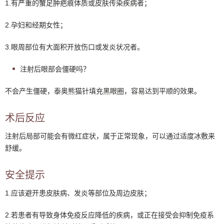
1.有严重的蟹足肿疤痕体质或皮肤传染疾病者；
2.孕妇和经期女性；
3.眼周部位有大面积开放伤口或发炎状况者。
注射后眼部会僵硬吗？
不会产生僵硬，泰奥熊猫针填充黑眼圈，容易达到平顺的效果。
术后反应
注射后局部可能会有微红症状，属于正常现象，可以通过适度冰敷来
舒缓。
安全提示
1.应该避开患皮肤病、发炎等部位及周边皮肤；
2.若患者有导致身体免疫反应降低的疾病，或正在接受会抑制免疫系